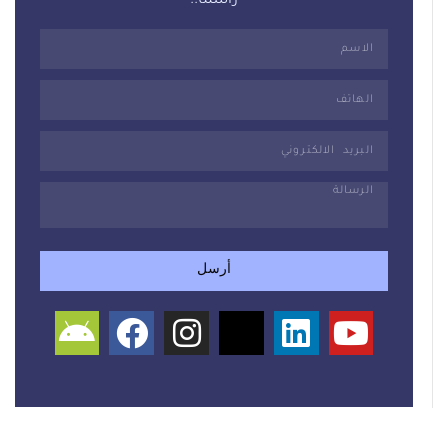
راسلنا..
أرسل