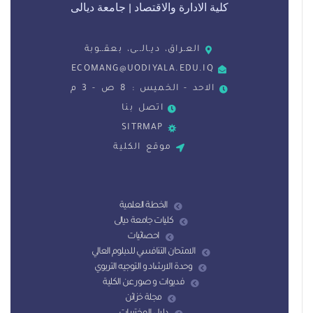
كلية الادارة والاقتصاد | جامعة ديالى
العـراق، ديـالــى، بعقــوبة
ECOMANG@UODIYALA.EDU.IQ
الاحد - الخميس : 8 ص - 3 م
اتصل بنا
SITRMAP
موقع الكلية
الخطة العلمية
كليات جامعة ديالى
احصائيات
الامتحان التنافسي للدبلوم العالي
وحدة الارشاد و التوجيه التربوي
فديوات و صور عن الكلية
مجلة خزائن