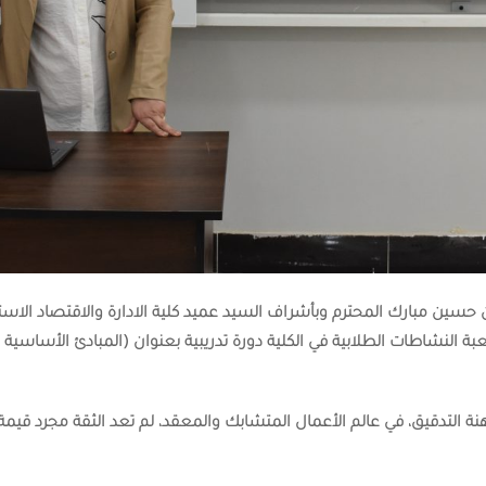
 حسين مبارك المحترم وبأشراف السيد عميد كلية الادارة والاقتصاد الاستاذ
لنشاطات الطلابية في الكلية دورة تدريبية بعنوان (المبادئ الأساسية ل
ة التدقيق، في عالم الأعمال المتشابك والمعقد، لم تعد الثقة مجرد قيم