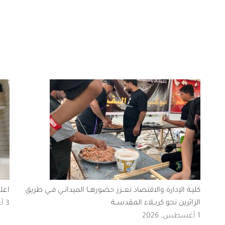
كليـة الإدارة والاقتصاد تعــزز حضورهــا الميدانــي فــي طريق
اعل
الزائرين نحو كربــلاء المقدســة
3 أغسطس, 2026
1 أغسطس, 2026