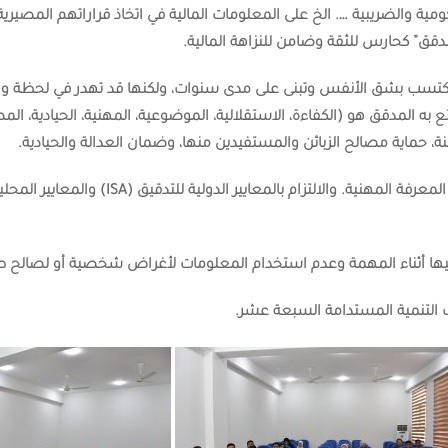
ية والضريبية …. الخ على المعلومات المالية في اتخاذ قراراتهم المصير
مدقق” كحارس للثقة وضامن للنزاهة المالية.
ها تُكتسب بشق الأنفس وتبنى على مدى سنوات، ولكنها قد تهدر في لحظة وا
ه المدقق هو (الكفاءة، الاستقلالية، الموضوعية، المهنية، الحيادية، المصدا
حماية مصالح الزبائن والمستفيدين منها، وضمان العدالة والحيادية.
عرفة المهنية. والالتزام بالمعايير الدولية للتدقيق (
ISA
) والمعايير المحل
يها أثناء المهمة وعدم استخدام المعلومات لأغراض شخصية أو لصالح ط
ف التنمية المستدامة السبعة عشر.