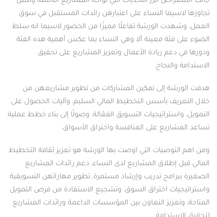
جانب استعراض أبرز التحديات التي تواجه المشاريع الناشئة وسبل
تجاوزها لاسيما النساء على اعتبارهن رائدات المستقبل في سوق
العمل، وشهدت الورشة تفاعلًا مميزًا من الحضور لاسيما انه سلط
الضوء على فئة معينة ألا وهي النساء بما عكس أهمية هذه الفئة
ودورها في دعم ريادة الأعمال وتعزيز المشاريع على تحقيق
الاستدامة والنجاح.
هدفت الورشة إلى تمكين المشاركات من تطوير مشاريعهن من
خلال التعريف بأسس التخطيط المالي السليم، وآليات الحصول على
التمويل، واستراتيجيات التسويق الفعّالة، وصولًا إلى بناء خطط عملية
تساعد المشاريع على المنافسة واختراق الأسواق.
ومن اهم التوصيات التي اوصت بها الورشة هو تعزيز ثقافة التخطيط
المالي قبل إطلاق المشاريع لدى النساء، دعم رائدات المشاريع
الصغيرة ببرامج تدريب وإرشاد مستمرة، تطوير مهاراتهن التسويقية
واستراتيجيات اختراق السوق، وتشجيع الاستفادة من فرص التمويل
المتاحة، وتعزيز التعاون بين المؤسسات الداعمة ورائدات المشاريع
لتحقيق الاستدامة