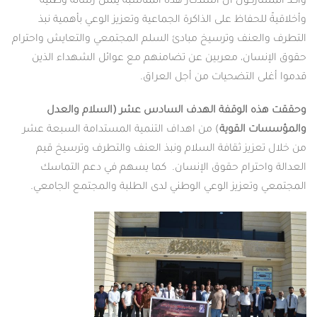
وأكد المشاركون أن استذكار هذه المناسبة يمثل رسالةً وطنيةً
وأخلاقيةً للحفاظ على الذاكرة الجماعية وتعزيز الوعي بأهمية نبذ
التطرف والعنف وترسيخ مبادئ السلم المجتمعي والتعايش واحترام
حقوق الإنسان، معربين عن تضامنهم مع عوائل الشهداء الذين
قدموا أغلى التضحيات من أجل العراق.
وحققت هذه الوقفة الهدف السادس عشر (السلام والعدل
والمؤسسات القوية
) من اهداف التنمية المستدامة السبعة عشر
من خلال تعزيز ثقافة السلام ونبذ العنف والتطرف وترسيخ قيم
العدالة واحترام حقوق الإنسان. كما يسهم في دعم التماسك
المجتمعي وتعزيز الوعي الوطني لدى الطلبة والمجتمع الجامعي.