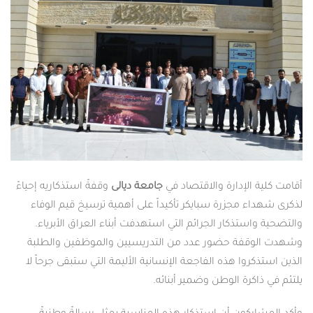
أقامت كلية الإدارة والاقتصاد في
جامعة ديالى
وقفةً استذكاريه إحياءً
لذكرى شهداء مجزرة سبايكر تأكيداً على أهمية ترسيخ قيم الوفاء
والتضحية واستذكار الجرائم التي استهدفت أبناء العراق الأبرياء.
وشهدت الوقفة حضور عدد من التدريسيين والموظفين والطلبة
الذين استذكروا هذه الفاجعة الإنسانية الأليمة التي ستبقى جرحاً لا
يلتئم في ذاكرة الوطن وضمير أبنائه.