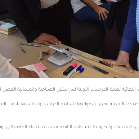
ئية لطلبة الدراسات الأولية للدراستين الصباحية والمسائية الفصل الدراسي الث
ى طبيعة الأسئلة ومدى شموليتها للمناهج الدراسية ومناسبتها للوقت ال
لي بالتعليمات والضوابط الامتحانية النافذة مشيدةً بالأجواء الهادئة التي ت