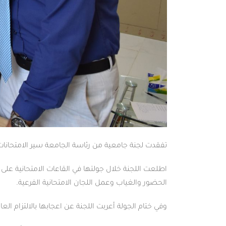
تفقدت لجنة جامعية من رئاسة الجامعة سير الامتحانات النها
اطلعت اللجنة خلال جولتها في القاعات الامتحانية عل
الحضور والغياب وعمل اللجان الامتحانية الفرعية.
وفي ختام الجولة أعربت اللجنة عن اعجابها بالالتزام العا