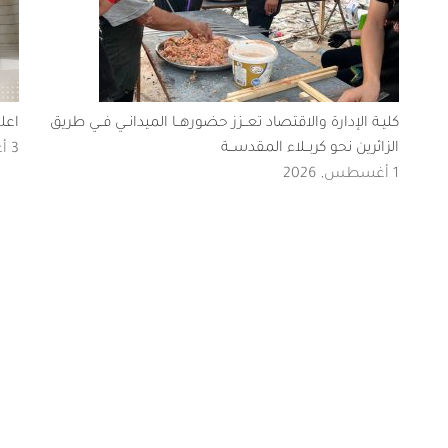
كليـة الإدارة والاقتصاد تعــزز حضورهــا الميدانــي فــي طريق
اعل
الزائرين نحو كربــلاء المقدســة
3 أغسطس, 2026
1 أغسطس, 2026