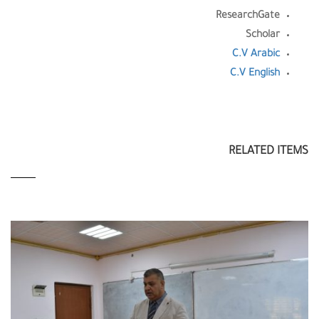
ResearchGate
Scholar
C.V Arabic
C.V Englis
h
RELATED ITEMS