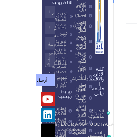
الالكترونية
كليات
جامعة
ديالى
تعليمات
احصائيات
انتظام
الطلبة
الامتحان
التنافسي
النظام
للدبلوم
الطلابي
العالي
كتب
وحدة
المكتبة
الارشاد
و
البوابة
التوجيه
الإلكترونية
التربوي
التعليم
الالكتروني
فديوات
و صور
الامانة
عن
العامة
الكلية
للمكتبة
المركزية
مجلة
كلية
خزائن
احصاءيات
الادارة
دليل
تطبيق
المختبرات
والاقتصاد
الكلية
أرسل
على
|
دليل
الجوال
الطالب
جامعة
للقبول
روابط
ديالى
مجلات
رئيسية
جامعة
ديالى
الكليات
نظام
الاهلية
العـراق،
الوثائق
في
ديـالــى،
الالكترونية
العراق
بعقــوبة
البوابة
الهيكل
الالكترونية
التنظيمي
ECOMANG@UODIYALA.EDU.IQ
للمجلات
الاستعلامات
وصف
الالكترونية
الاحد -
البرنامج
الخميس
الاكاديمي