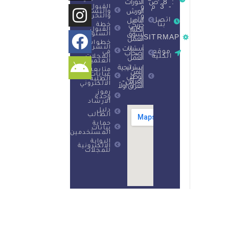
: 8 ص
الدورات
- 3 م
و
القبول
الورش
والتسجيل
و
والتخرج
اتصل
التأهيل
بنا
خطة
خريجي
القبول
الكلية
السنوية
لسوق
SITRMAP
العمل
خطوات
النشر
أستبانات
موقع
في
أصحاب
الكلية
المجلات
العمل
العلمية
استراتيجية
متابعة
الأمن
غيابات
الوطني
الطلبة
العراقي -
الالكتروني
العراق أولاً
رموز
وحدة
الارشاد
دليل
الطالب
حماية
بيانات
المستخدمين
البوابة
الالكترونية
للمجلات